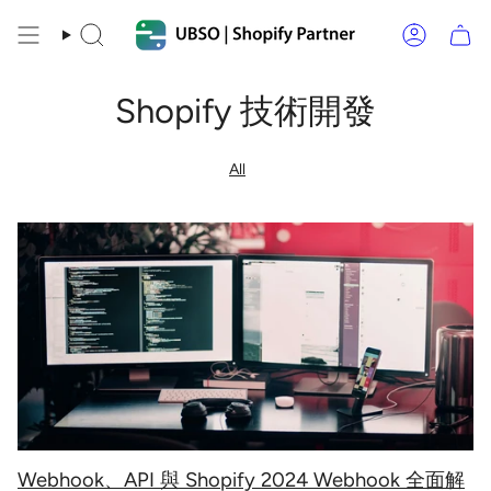
Skip
to
Search
Account
content
Shopify 技術開發
All
Webhook、API 與 Shopify 2024 Webhook 全面解