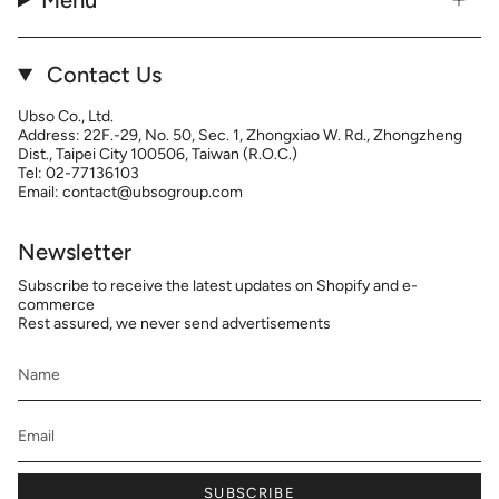
Menu
Contact Us
Ubso Co., Ltd.
Address: 22F.-29, No. 50, Sec. 1, Zhongxiao W. Rd., Zhongzheng
Dist., Taipei City 100506, Taiwan (R.O.C.)
Tel: 02-77136103
Email: contact@ubsogroup.com
Newsletter
Subscribe to receive the latest updates on Shopify and e-
commerce
Rest assured, we never send advertisements
SUBSCRIBE